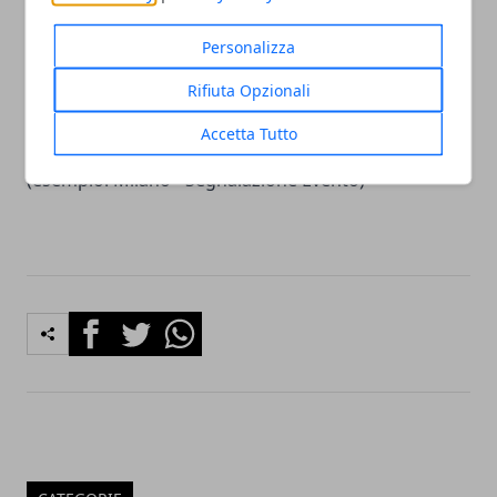
community nelle nostre iniziative.
Personalizza
Vuoi contattare la redazione?
Rifiuta Opzionali
Scrivi a
redazione@citta365.it
Accetta Tutto
Indica nell'oggetto:
Nome Città - Richiesta
(esempio: Milano - Segnalazione Evento)
Facebook
Twitter
Whatsapp