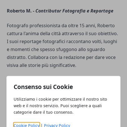
Roberto M. -
Contributor Fotografia e Reportage
Fotografo professionista da oltre 15 anni, Roberto
cattura l'anima della città attraverso il suo obiettivo.
I suoi reportage fotografici raccontano volti, luoghi
e momenti che spesso sfuggono allo sguardo
distratto. Collabora con la redazione per dare voce
visiva alle storie più significative.
Chiara L. -
Social Media Strategist
Consenso sui Cookie
Esperta di comunicazione digitale, Chiara gestisce la
Utilizziamo i cookie per ottimizzare il nostro sito
presenza online con creatività e strategia. A soli 26
web e il nostro servizio. Puoi scegliere a quali
anni, ha già lavorato con diverse realtà editoriali e sa
categorie dare il tuo consenso.
come intercettare i gusti del pubblico giovane. Ama
Cookie Policy
|
Privacy Policy
sperimentare nuovi format e coinvolgere la