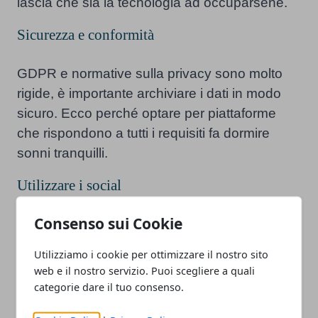
lascia che sia la tecnologia ad occuparsene.
Sicurezza e conformità
GDPR e normative sulla privacy sono molto
rigide, è importante archiviare i dati in modo
sicuro. Ecco perché optare per piattaforme
che rispondono a tutti i requisiti fa dormire
sonni tranquilli.
Utilizzare i social
Consenso sui Cookie
Un ultimo consiglio
? Oltre a tutto questo
serve un po’ di marketing
e per farlo bene
Utilizziamo i cookie per ottimizzare il nostro sito
possiamo sfruttare i social. Profili Instagram e
web e il nostro servizio. Puoi scegliere a quali
TikTok possono dare la giusta visibilità così da
categorie dare il tuo consenso.
attirare nuovi interessati. Coinvolgere gli